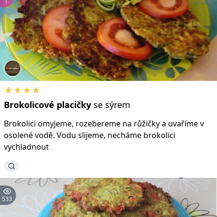
1
★★★★
Brokolicové
placičky
se sýrem
Brokolici omyjeme, rozebereme na růžičky a uvaříme v
osolené vodě. Vodu slijeme, necháme brokolici
vychladnout
533