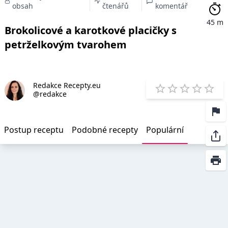
obsah
čtenářů
komentář
45 m
Brokolicové a karotkové placičky s
petrželkovým tvarohem
Redakce Recepty.eu
E
@redakce
1 Star
2 Stars
3 Stars
4 Star
5 St
Postup receptu
Podobné recepty
Populární