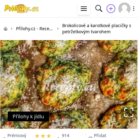
Brokolicové a karotkové placičky s
Přílohy.cz - Recepty na přílohy
petrželkovým tvarohem
Přílohy k jídlu
★★★
Prémiový
914
Přidat