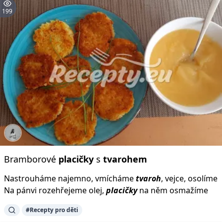
199
Bramborové
placičky
s
tvarohem
Nastrouháme najemno, vmícháme
tvaroh
, vejce, osolíme
Na pánvi rozehřejeme olej,
placičky
na něm osmažíme
#Recepty pro děti