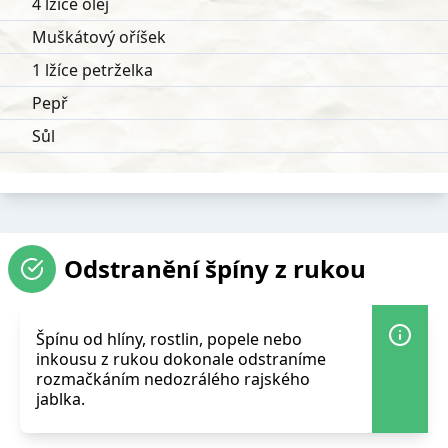
4 lžíce olej
Muškátový oříšek
1 lžíce petrželka
Pepř
Sůl
Odstranění špíny z rukou
Špínu od hlíny, rostlin, popele nebo
inkousu z rukou dokonale odstraníme
rozmačkáním nedozrálého rajského
jablka.