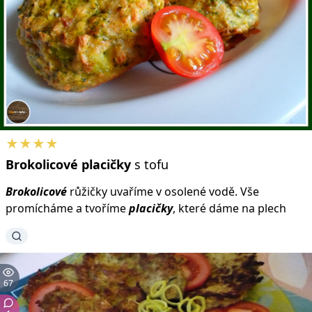
★★★★
Brokolicové
placičky
s tofu
Brokolicové
růžičky uvaříme v osolené vodě. Vše
promícháme a tvoříme
placičky
, které dáme na plech
67