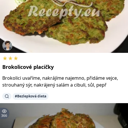
★★★
Brokolicové
placičky
Brokolici uvaříme, nakrájíme najemno, přidáme vejce,
strouhaný sýr, nakrájený salám a cibuli, sůl, pepř
#Bezlepková dieta
366