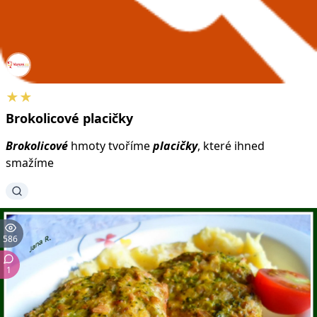
★★
Brokolicové
placičky
Brokolicové
hmoty tvoříme
placičky
, které ihned
smažíme
586
1