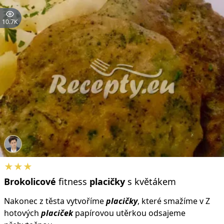
10.7K
★★★
Brokolicové
fitness
placičky
s květákem
Nakonec z těsta vytvoříme
placičky
, které smažíme v Z
hotových
placiček
papírovou utěrkou odsajeme