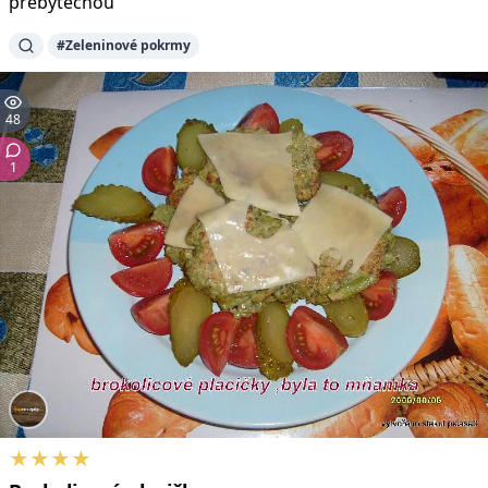
přebytečnou
#Zeleninové pokrmy
48
1
★★★★