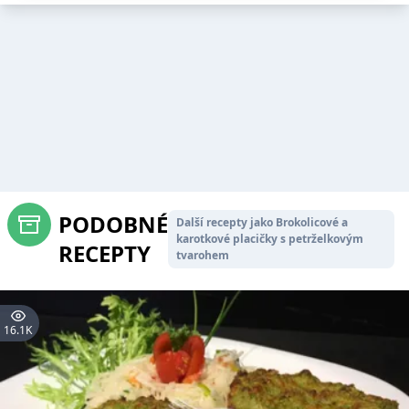
PODOBNÉ
Další recepty jako Brokolicové a
karotkové placičky s petrželkovým
RECEPTY
tvarohem
16.1K