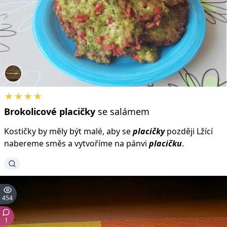
★★★★
Brokolicové
placičky
se salámem
Kostičky by měly být malé, aby se
placičky
později Lžící
nabereme směs a vytvoříme na pánvi
placičku
.
454
1