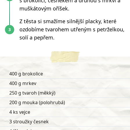
s brokolicí, česnekem a druhou s mrkví a
muškátovým oříšek.
Z těsta si smažíme silnější placky, které
ozdobíme tvarohem utřeným s petrželkou,
solí a pepřem.
400 g brokolice
400 g mrkev
250 g tvaroh (měkký)
200 g mouka (polohrubá)
4 ks vejce
3 stroužky česnek