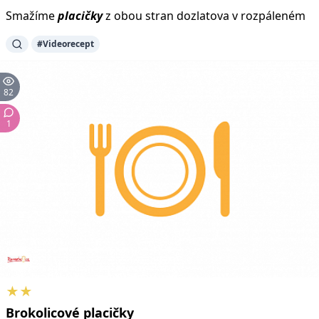
Smažíme
placičky
z obou stran dozlatova v rozpáleném
#Videorecept
82
1
★★
Brokolicové
placičky