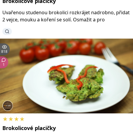
Brokolicové
placičky
Uvařenou studenou brokolici rozkrájet nadrobno, přidat
2 vejce, mouku a koření se solí. Osmažit a pro
818
1
★★★★
Brokolicové
placičky