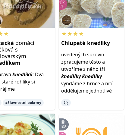
1
★★
★★★★
asická
domácí
Chlupaté
knedlíky
čková s
uvedených surovin
rlovarským
zpracujeme těsto a
edlíkem
utvoříme z něho tři
prava
knedlíků
: Dva
knedlíky
Knedlíky
 staré rohlíky si
vyndáme z hrnce a nití
rájíme
oddělujeme jednotlivé
#Slavnostní pokrmy
108