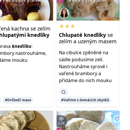
★★★
čená kachna se zelím
hlupatými
knedlíky
Chlupaté
knedlíky
se
zelím a uzeným masem
prava
knedlíku
:
Na cibulce zpěněné na
ambory nastrouháme,
sádle podusíme zelí.
idáme mouku
Nastrouháme syrové i
vařené brambory a
přidáme do nich mouku
#Drůbeží maso
#Vaříme z domácích zbytků
3.2K