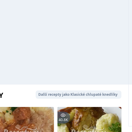
Y
Další recepty jako Klasické chlupaté knedlíky
40.8K