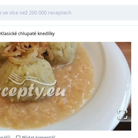
Klasické chlupaté knedlíky
enářů
Přidat komentář