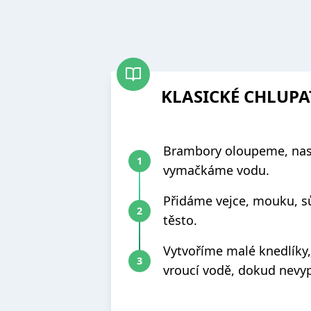
KLASICKÉ CHLUPA
Brambory oloupeme, na
vymačkáme vodu.
Přidáme vejce, mouku, sůl
těsto.
Vytvoříme malé knedlíky,
vroucí vodě, dokud nevy