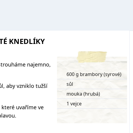
TÉ KNEDLÍKY
strouháme najemno,
600 g brambory (syrové)
sůl
, aby vzniklo tužší
mouka (hrubá)
1 vejce
 které uvaříme ve
plavou.