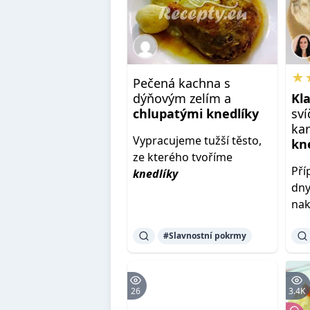
★
Pečená kachna s
dýňovým zelím a
Kl
chlupatými
knedlíky
sví
ka
Vypracujeme tužší těsto,
kn
ze kterého tvoříme
Pří
knedlíky
dny
nak
#Slavnostní pokrmy
26
3.4K