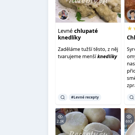
★
Levné
chlupaté
knedlíky
Ch
Zaděláme tužší těsto, z něj
Syr
tvarujeme menší
knedlíky
omy
nas
př
smě
zp
#Levné recepty
2.3K
693