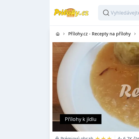
Přílohy.cz - Recepty na přílohy
Přílohy k jídlu
★★★
Prémiový obsah
6.7K čt