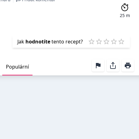
25 m
Emp
Jak
hodnotíte
tento recept?
1 Star
2 Stars
3 Stars
4 Stars
5 Star
Populární