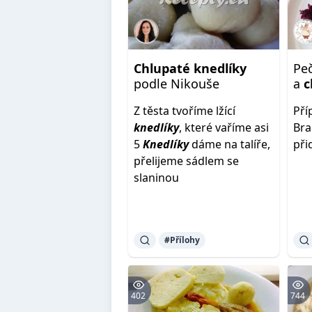
Chlupaté
knedlíky
Pe
podle Nikouše
a
c
Z těsta tvoříme lžící
Pří
knedlíky
, které vaříme asi
Br
5
Knedlíky
dáme na talíře,
př
přelijeme sádlem se
slaninou
#Přílohy
402
744