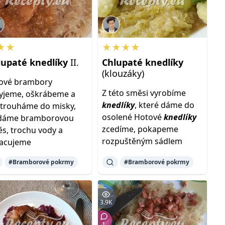
★★
★★★★
lupaté
knedlíky
II.
Chlupaté
knedlíky
(klouzáky)
ové brambory
Z této směsi vyrobíme
jeme, oškrábeme a
knedlíky
, které dáme do
trouháme do misky,
osolené Hotové
knedlíky
idáme bramborovou
zcedíme, pokapeme
s, trochu vody a
rozpuštěným sádlem
racujeme
#Bramborové pokrmy
#Bramborové pokrmy
3.9K
1