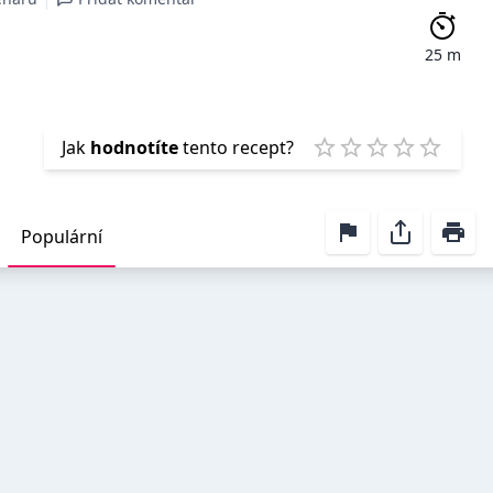
25 m
Emp
Jak
hodnotíte
tento recept?
1 Star
2 Stars
3 Stars
4 Stars
5 Star
Populární