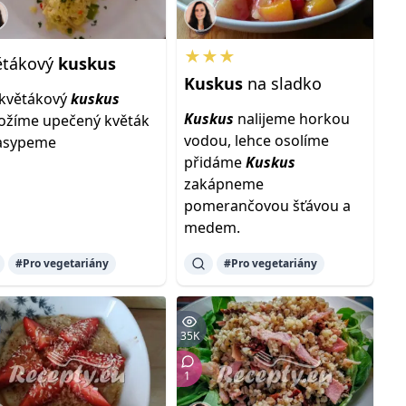
★★★
ětákový
kuskus
Kuskus
na sladko
květákový
kuskus
Kuskus
nalijeme horkou
ožíme upečený květák
vodou, lehce osolíme
zasypeme
přidáme
Kuskus
zakápneme
pomerančovou šťávou a
medem.
#Pro vegetariány
#Pro vegetariány
35K
1