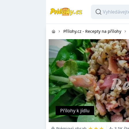
Přílohy.cz - Recepty na přílohy
Přílohy k jídlu
★★★
Prémiový obsah
3.5K čt