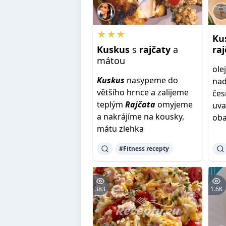
★★★
Ku
Kuskus
s
rajčaty
a
raj
mátou
ole
Kuskus
nasypeme do
nad
většího hrnce a zalijeme
čes
teplým
Rajčata
omyjeme
uva
a nakrájíme na kousky,
oba
mátu zlehka
#Fitness recepty
383
1.6K