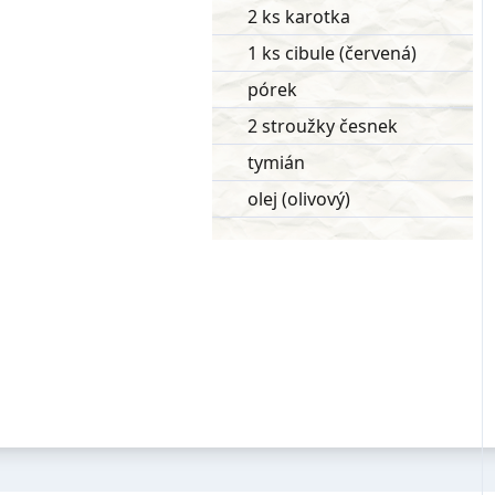
2 ks karotka
1 ks cibule (červená)
pórek
2 stroužky česnek
tymián
olej (olivový)