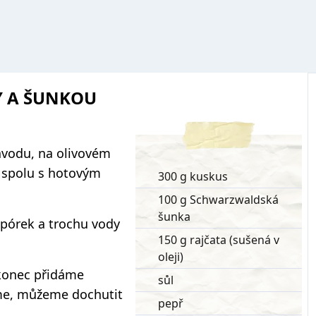
Y A ŠUNKOU
ávodu, na olivovém
u spolu s hotovým
300 g kuskus
100 g Schwarzwaldská
šunka
 pórek a trochu vody
150 g rajčata (sušená v
oleji)
konec přidáme
sůl
eme, můžeme dochutit
pepř