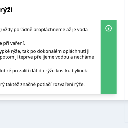
rýži
čků) vždy pořádně propláchneme až je voda
 při vaření.
ypké rýže, tak po dokonalém opláchnutí ji
a potom ji teprve přelijeme vodou a necháme
bré po zalití dát do rýže kostku bylinek:
erý taktéž značně potlačí rozvaření rýže.