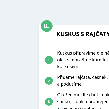
KUSKUS S RAJČAT
Kuskus připravíme dle n
oleji si opražíme karotk
kuskusem
Přidáme rajčata, česnek,
a podusíme.
Okořeníme dle chuti, na
šunku, cibuli a prohřej
zakysanou smetanou.