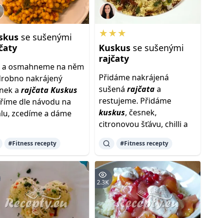
★★★
skus
se sušenými
čaty
Kuskus
se sušenými
rajčaty
j a osmahneme na něm
Přidáme nakrájená
robno nakrájený
sušená
rajčata
a
nek a
rajčata
Kuskus
restujeme. Přidáme
říme dle návodu na
kuskus
, česnek,
lu, zcedíme a dáme
citronovou šťávu, chilli a
#Fitness recepty
#Fitness recepty
2.3K