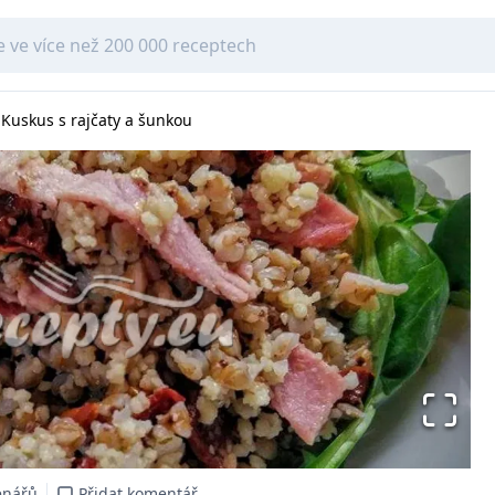
Kuskus s rajčaty a šunkou
enářů
Přidat komentář