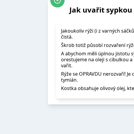
Jak uvařit sypkou 
Jakoukoliv rýži (i z varných sá
čistá.
Škrob totiž působí rozvaření rýže
A abychom měli úplnou jistotu s
orestujeme na oleji s cibulkou 
vařit.
Rýže se OPRAVDU nerozvaří! Je do
tymián.
Kostka obsahuje olivový olej, kt