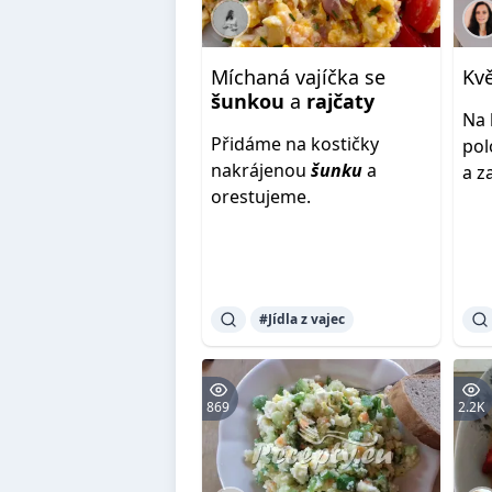
Míchaná vajíčka se
Kv
šunkou
a
rajčaty
Na 
Přidáme na kostičky
pol
nakrájenou
šunku
a
a 
orestujeme.
#Jídla z vajec
869
2.2K