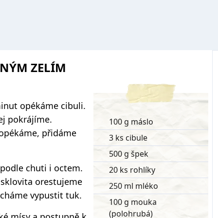
ANÝM ZELÍM
inut opékáme cibuli.
ej pokrájíme.
100 g máslo
i opékáme, přidáme
3 ks cibule
500 g špek
podle chuti i octem.
20 ks rohlíky
sklovita orestujeme
250 ml mléko
echáme vypustit tuk.
100 g mouka
(polohrubá)
ké mísy a postupně k