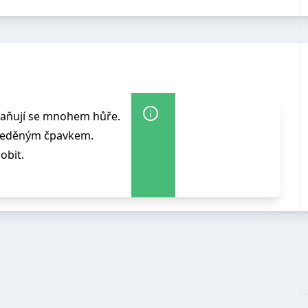
raňují se mnohem hůře.
zředěným čpavkem.
obit.