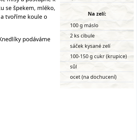
ku se špekem, mléko,
Na zelí:
 a tvoříme koule o
100 g máslo
2 ks cibule
 Knedlíky podáváme
sáček kysané zelí
100-150 g cukr (krupice)
sůl
ocet (na dochucení)