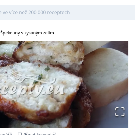
Špekouny s kysaným zelím
tenářů
Přidat komentář