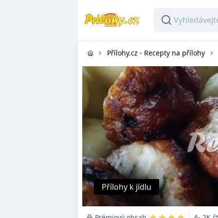
Přílohy.cz - Recepty na přílohy
Přílohy k jídlu
★★★★
Prémiový obsah
2K č