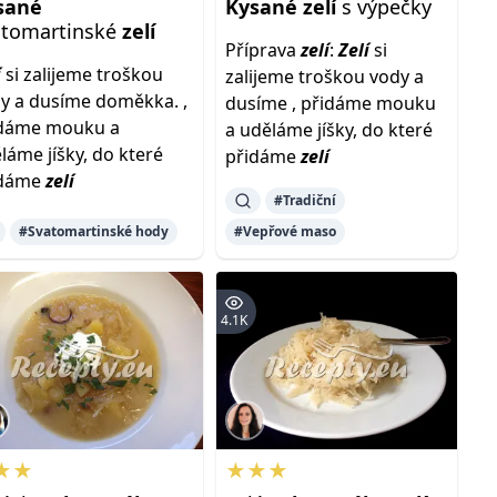
sané
Kysané
zelí
s výpečky
atomartinské
zelí
Příprava
zelí
:
Zelí
si
í
si zalijeme troškou
zalijeme troškou vody a
y a dusíme doměkka. ,
dusíme , přidáme mouku
idáme mouku a
a uděláme jíšky, do které
láme jíšky, do které
přidáme
zelí
idáme
zelí
#Tradiční
#Svatomartinské hody
#Vepřové maso
4.1K
★★
★★★