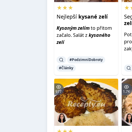
★★★
★
Nejlepší
kysané
zelí
Se
ze
Kysaným
zelím
to přitom
Pot
začalo. Salát z
kysaného
pro
zelí
za
#PodzimníDobroty
#Články
977
1.7K
★★★