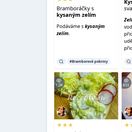
Ky
Bramboráčky s
sv
kysaným
zelím
Zel
Podáváme s
kysaným
vod
zelím
.
př
udě
př
#Bramborové pokrmy
1.2K
833
★★★
★