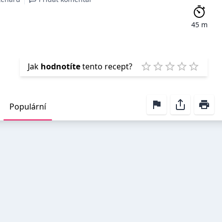
45 m
Emp
Jak
hodnotíte
tento recept?
1 Star
2 Stars
3 Stars
4 Stars
5 Star
Populární