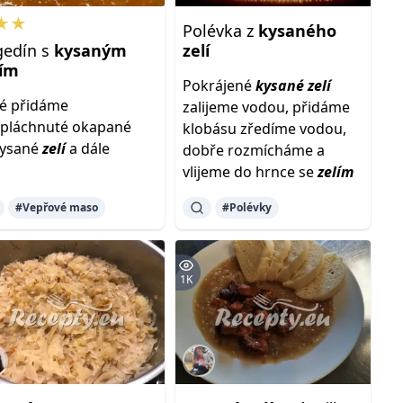
★★
Polévka z
kysaného
gedín s
kysaným
zelí
lím
Pokrájené
kysané
zelí
é přidáme
zalijeme vodou, přidáme
pláchnuté okapané
klobásu zředíme vodou,
kysané
zelí
a dále
dobře rozmícháme a
vlijeme do hrnce se
zelím
#Vepřové maso
#Polévky
1K