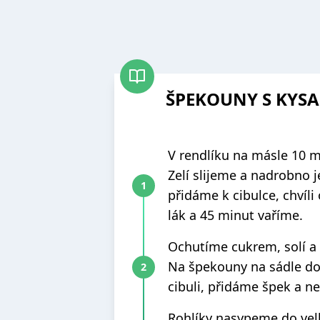
ŠPEKOUNY S KYS
V rendlíku na másle 10 m
Zelí slijeme a nadrobno j
přidáme k cibulce, chvíl
lák a 45 minut vaříme.
Ochutíme cukrem, solí a 
Na špekouny na sádle do
cibuli, přidáme špek a n
Rohlíky nasypeme do vel