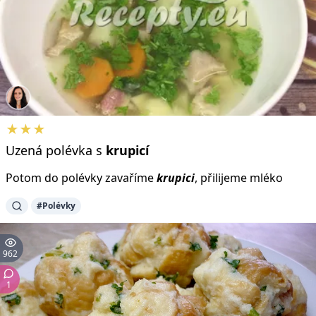
★★★
Uzená polévka s
krupicí
Potom do polévky zavaříme
krupici
, přilijeme mléko
#Polévky
962
1