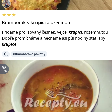
★★★
Bramborák s
krupicí
a uzeninou
Přidáme prolisovaný česnek, vejce,
krupici
, rozemnutou
Dobře promícháme a necháme asi půl hodiny stát, aby
krupice
#Bramborové pokrmy
1.7K