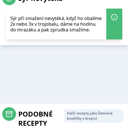
Sýr při smažení nevytéká, když ho obalíme
2x nebo 3x v trojobalu, dáme na hodinu
do mrazáku a pak zprudka smažíme.
PODOBNÉ
Další recepty jako Žemlové
knedlíky s krupicí
RECEPTY