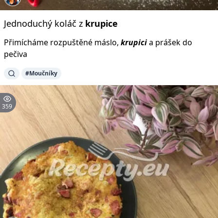
Jednoduchý koláč z
krupice
Přimícháme rozpuštěné máslo,
krupici
a prášek do
pečiva
#Moučníky
359