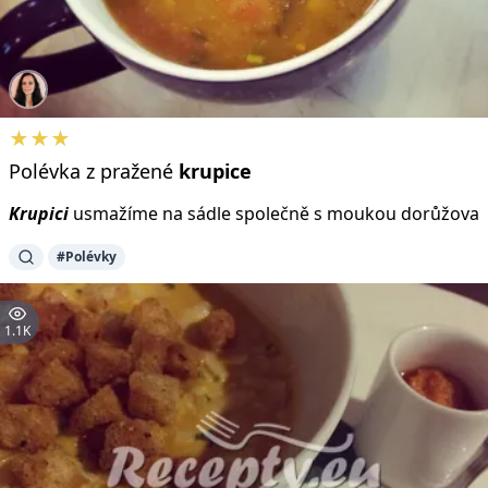
★★★
Polévka z pražené
krupice
Krupici
usmažíme na sádle společně s moukou dorůžova
#Polévky
1.1K