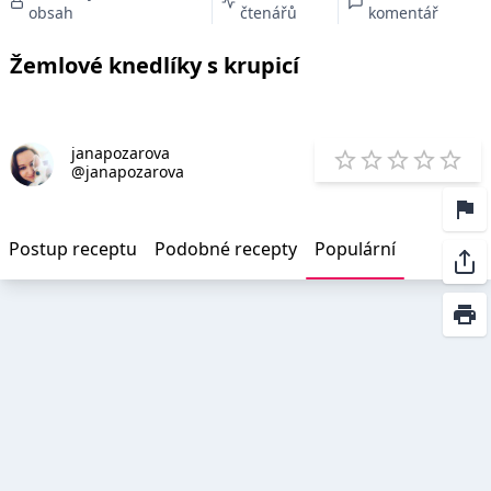
obsah
čtenářů
komentář
Žemlové knedlíky s krupicí
janapozarova
E
@janapozarova
1 Star
2 Stars
3 Stars
4 Star
5 St
Postup receptu
Podobné recepty
Populární