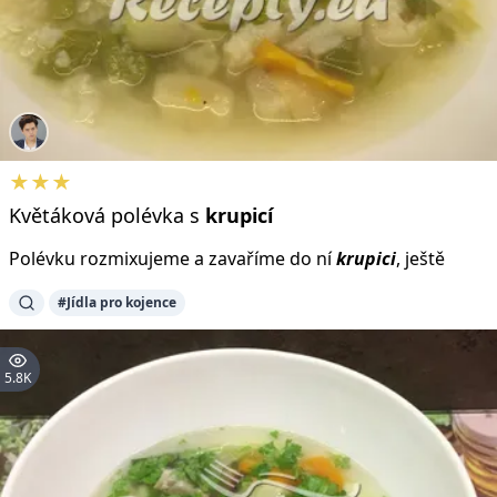
★★★
Květáková polévka s
krupicí
Polévku rozmixujeme a zavaříme do ní
krupici
, ještě
#Jídla pro kojence
5.8K