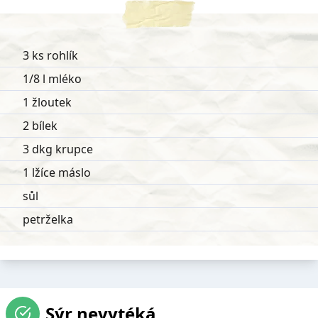
3 ks rohlík
1/8 l mléko
1 žloutek
2 bílek
3 dkg krupce
1 lžíce máslo
sůl
petrželka
Sýr nevytéká