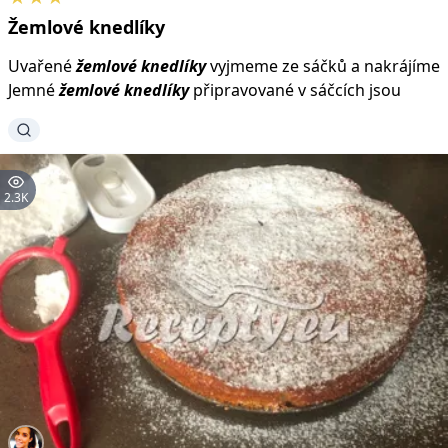
Žemlové
knedlíky
Uvařené
žemlové
knedlíky
vyjmeme ze sáčků a nakrájíme
Jemné
žemlové
knedlíky
připravované v sáčcích jsou
2.3K