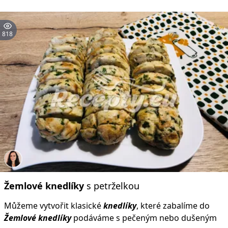
818
Žemlové
knedlíky
s petrželkou
Můžeme vytvořit klasické
knedlíky
, které zabalíme do
Žemlové
knedlíky
podáváme s pečeným nebo dušeným