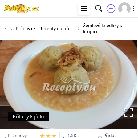
Žemlové knedlíky s
Přílohy.cz - Recepty na přílohy
krupicí
Přílohy k jídlu
★★★
Prémiový
1.5K
Přidat