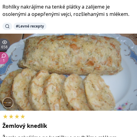
Rohlíky nakrájíme na tenké plátky a zalijeme je
osolenými a opepřenými vejci, rozšlehanými s mlékem.
#Levné recepty
658
1
★★★★
Žemlový
knedlík