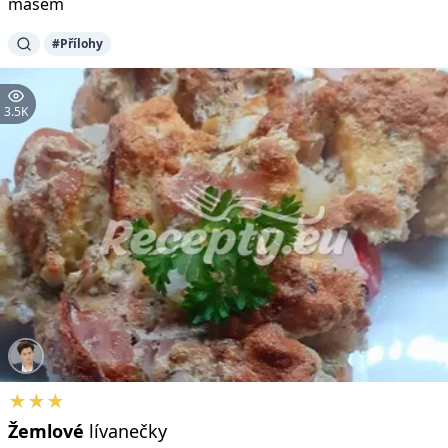
masem
#Přílohy
3.5K
★★★
Žemlové
lívanečky