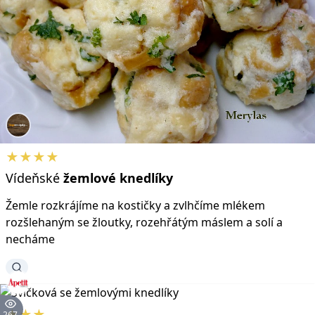
★★★★
Vídeňské
žemlové
knedlíky
Žemle rozkrájíme na kostičky a zvlhčíme mlékem
rozšlehaným se žloutky, rozehřátým máslem a solí a
necháme
★★★
267