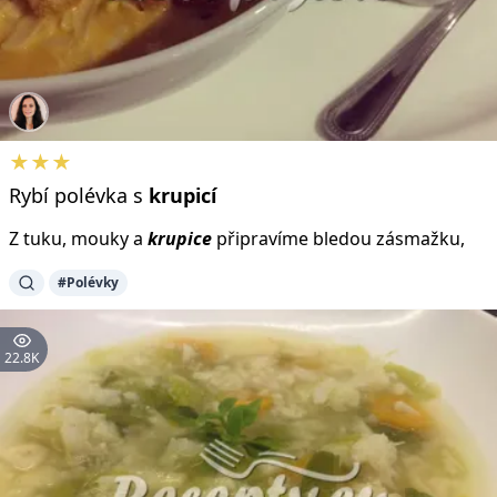
★★★
Rybí polévka s
krupicí
Z tuku, mouky a
krupice
připravíme bledou zásmažku,
#Polévky
22.8K