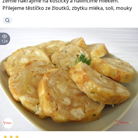
Žemle nakrájíme na kostičky a navlhčíme mlékem.
Přilejeme těstíčko ze žloutků, zbytku mléka, soli, mouky
124
★★★