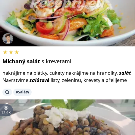
★★★
Míchaný
salát
s krevetami
nakrájíme na plátky, cukety nakrájíme na hranolky,
salát
Navrstvíme
salátové
listy, zeleninu, krevety a přelijeme
#Saláty
12.6K