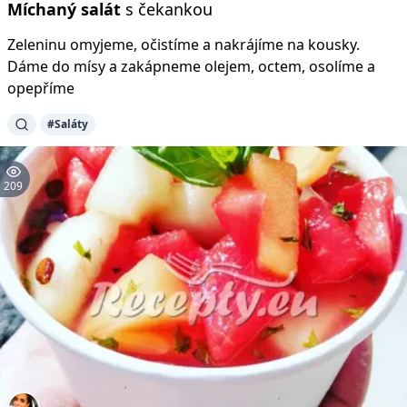
Míchaný
salát
s čekankou
Zeleninu omyjeme, očistíme a nakrájíme na kousky.
Dáme do mísy a zakápneme olejem, octem, osolíme a
opepříme
#Saláty
209