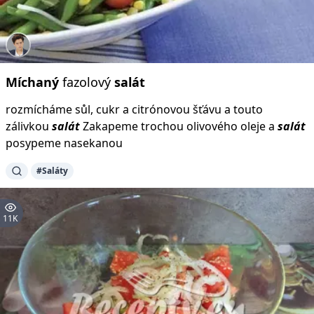
Míchaný
fazolový
salát
rozmícháme sůl, cukr a citrónovou šťávu a touto
zálivkou
salát
Zakapeme trochou olivového oleje a
salát
posypeme nasekanou
#Saláty
11K