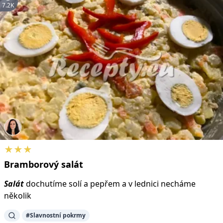
7.2K
★★★
Bramborový
salát
Salát
dochutíme solí a pepřem a v lednici necháme
několik
#Slavnostní pokrmy