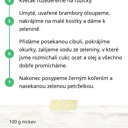
Květák rozebereme na růžičky.
Umyté, uvařené brambory oloupeme,
nakrájíme na malé kostky a dáme k
zelenině.
Přidáme posekanou cibuli, pokrájíme
okurky, zalijeme vodu ze zeleniny, v které
jsme rozmíchali cukr, ocet a olej a všechno
dobře promícháme.
Nakonec posypeme černým kořením a
nasekanou zelenou petrželkou.
100 g mrkev