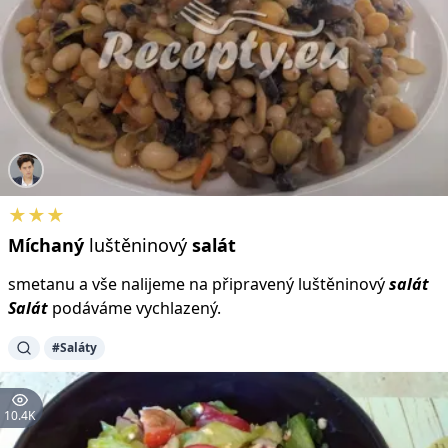
★★★
Míchaný
luštěninový
salát
smetanu a vše nalijeme na připravený luštěninový
salát
Salát
podáváme vychlazený.
#Saláty
10.4K