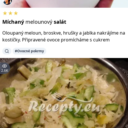
★★★
Míchaný
melounový
salát
Oloupaný meloun, broskve, hrušky a jablka nakrájíme na
kostičky. Připravené ovoce promícháme s cukrem
#Ovocné pokrmy
2.6K