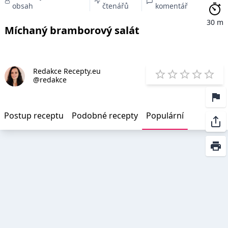
obsah
čtenářů
komentář
30 m
Míchaný bramborový salát
Redakce Recepty.eu
E
@redakce
1 Star
2 Stars
3 Stars
4 Star
5 St
Postup receptu
Podobné recepty
Populární