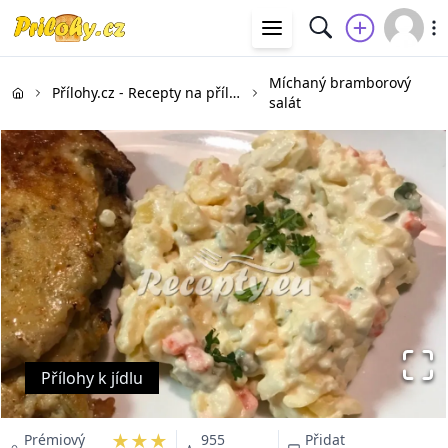
Míchaný bramborový
Přílohy.cz - Recepty na přílohy
salát
Přílohy k jídlu
★★★
Prémiový
955
Přidat