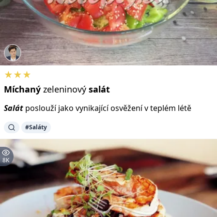
★★★
Míchaný
zeleninový
salát
Salát
poslouží jako vynikající osvěžení v teplém létě
#Saláty
8K