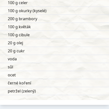
100 g celer
100 g okurky (kyselé)
200 g brambory
100 g květák
100 g cibule
20 g olej
20 g cukr
voda
sůl
ocet
černé koření
petržel (zelený)