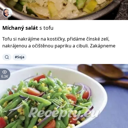
Míchaný
salát
s tofu
Tofu si nakrájíme na kostičky, přidáme čínské zelí,
nakrájenou a očištěnou papriku a cibuli. Zakápneme
#Soja
6.3K