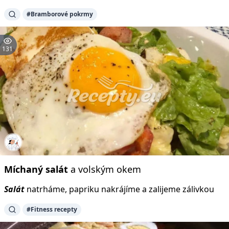
#Bramborové pokrmy
131
Míchaný
salát
a volským okem
Salát
natrháme, papriku nakrájíme a zalijeme zálivkou
#Fitness recepty