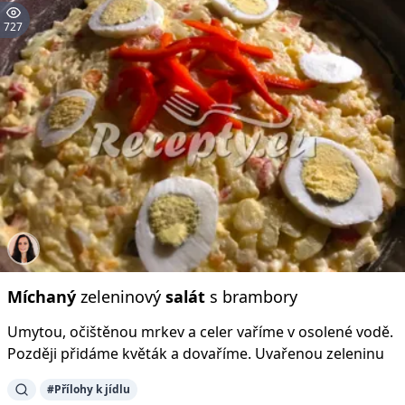
727
Míchaný
zeleninový
salát
s brambory
Umytou, očištěnou mrkev a celer vaříme v osolené vodě.
Později přidáme květák a dovaříme. Uvařenou zeleninu
#Přílohy k jídlu