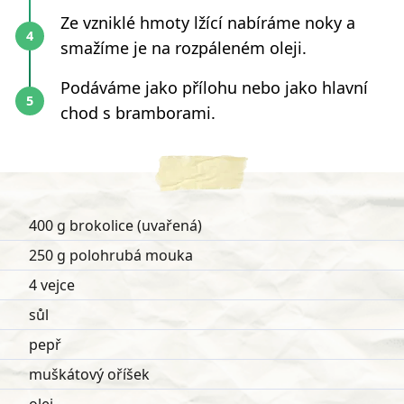
Ze vzniklé hmoty lžící nabíráme noky a
smažíme je na rozpáleném oleji.
Podáváme jako přílohu nebo jako hlavní
chod s bramborami.
400 g brokolice (uvařená)
250 g polohrubá mouka
4 vejce
sůl
pepř
muškátový oříšek