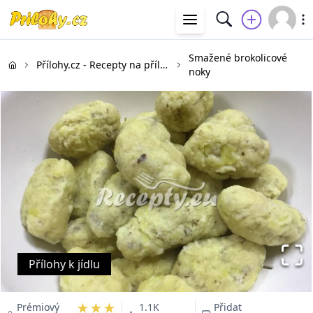
Smažené brokolicové
Přílohy.cz - Recepty na přílohy
noky
Přílohy k jídlu
★★★
Prémiový
1.1K
Přidat