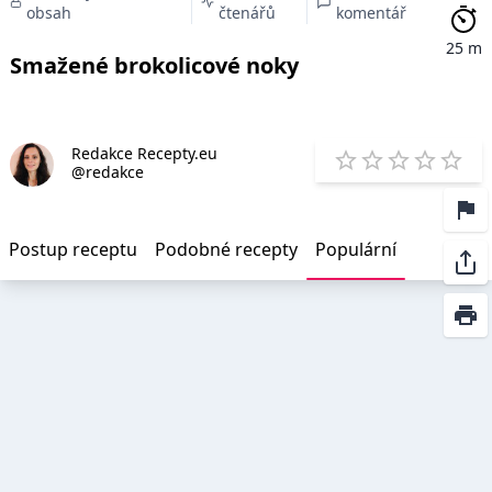
obsah
čtenářů
komentář
25 m
Smažené brokolicové noky
Redakce Recepty.eu
E
@redakce
1 Star
2 Stars
3 Stars
4 Star
5 St
Postup receptu
Podobné recepty
Populární