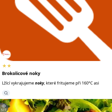
★★
Brokolicové
noky
Lžící vykrajujeme
noky
, které fritujeme při 160°C asi
577