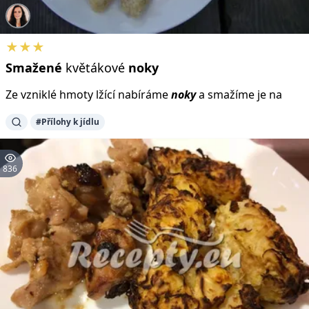
★★★
Smažené
květákové
noky
Ze vzniklé hmoty lžící nabíráme
noky
a smažíme je na
#Přílohy k jídlu
836