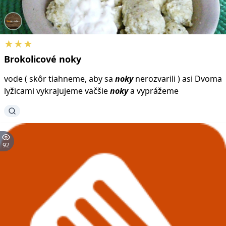
★★★
Brokolicové
noky
vode ( skôr tiahneme, aby sa
noky
nerozvarili ) asi Dvoma
lyžicami vykrajujeme väčšie
noky
a vyprážeme
92