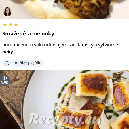
★★★
Smažené
zelné
noky
pomoučeném válu oddělujem lžící kousky a vytvíříme
noky
#Přílohy k jídlu
5.9K