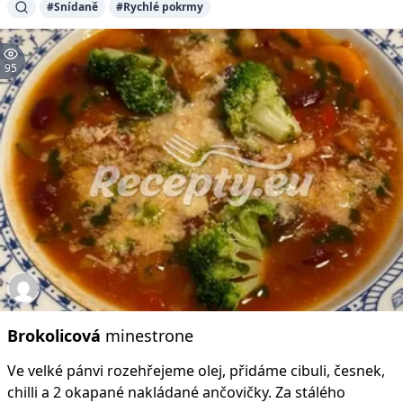
#Snídaně
#Rychlé pokrmy
95
Brokolicová
minestrone
Ve velké pánvi rozehřejeme olej, přidáme cibuli, česnek,
chilli a 2 okapané nakládané ančovičky. Za stálého