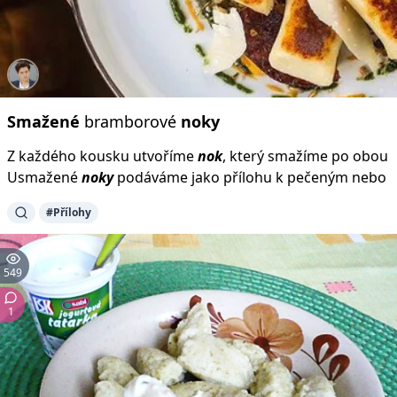
Smažené
bramborové
noky
Z každého kousku utvoříme
nok
, který smažíme po obou
Usmažené
noky
podáváme jako přílohu k pečeným nebo
#Přílohy
549
1