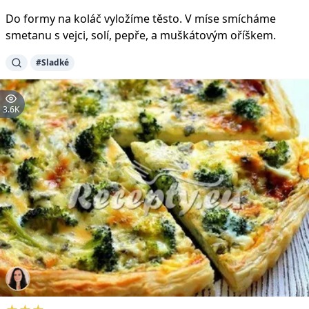
Do formy na koláč vyložíme těsto. V míse smícháme
smetanu s vejci, solí, pepře, a muškátovým oříškem.
#Sladké
3.6K