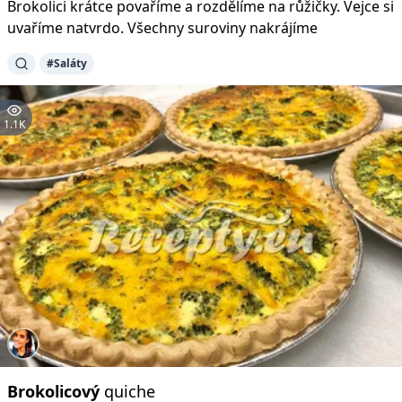
Brokolici krátce povaříme a rozdělíme na růžičky. Vejce si
uvaříme natvrdo. Všechny suroviny nakrájíme
#Saláty
1.1K
Brokolicový
quiche