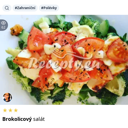
#Zahraniční
#Polévky
62
★★★
Brokolicový
salát